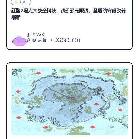
红警2
红警2坦克大战全科技、钱多多无限钱、圣盾防守修改器
最新
197
0
雷电紫薯
2025年5月13日