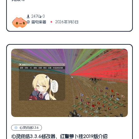
247
0
雷电紫薯
2026年1月3日
心灵终结3.3.6
心灵终结3.3.6修改器、红警萝卜挂2019版介绍