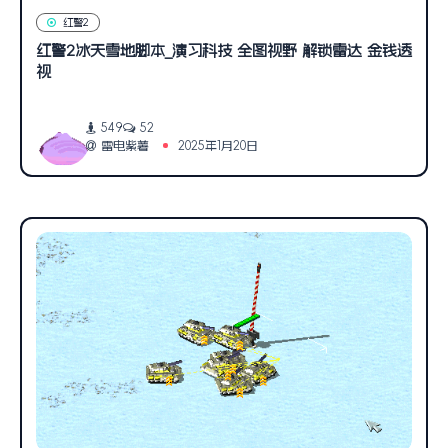
红警2
红警2冰天雪地脚本_演习科技 全图视野 解锁雷达 金钱透
视
549
52
雷电紫薯
2025年1月20日