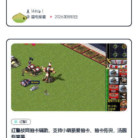
144
1
雷电紫薯
2026年8月1日
红警2
红警战网抽卡辅助，支持小萌新爱抽卡、抽卡传说、汤圆
有棠等