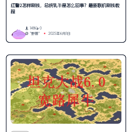
红警2怎样刷钱，总统乳牛是怎么回事？最新联机刷钱教
程
148
0
"野兽"
2025年6月1日