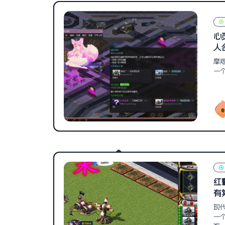
心
人
摩
一
红
有
现
一