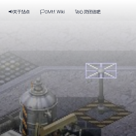
📢关于站点
🏳️‍⚧️Mtf.Wiki
🚀心灵终结吧