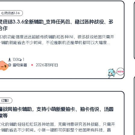
心灵终结3.3.6
灵终结3.3.6全新辅助_支持任务包、稳过各种战役、多
合作
羯3的功能强度远远超越传统辅助和各种INI，很多战役地图只需开
个辅助就能省去不少时间，不论是联机还是单机都可以大幅度...
130
1
雷电紫薯
2026年8月1日
红警2
警战网抽卡辅助，支持小萌新爱抽卡、抽卡传说、汤圆
棠等
代化的辅助轻轻松松玩各种地图，无需特意研究各种战略，只需开
个辅助省去不少时间。小新一键即可获取整个地图所有科技，赢